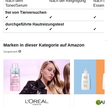
Nach dem
Nach der Reignigung
Nach de
Toner/Serum
Essenz
frei von Tierversuchen
✔
✔
✔
durchgeführte Hautreizungstest
✔
✔
✔
Marken in dieser Kategorie auf Amazon
Gesponsert