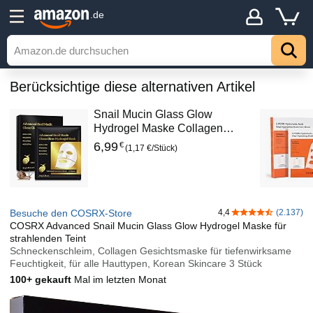
.de
Berücksichtige diese alternativen Artikel
Snail Mucin Glass Glow
Hydrogel Maske Collagen…
6
,
99
€
(1,17 €/Stück)
Besuche den COSRX-Store
4,4
(2.137)
4,4 von 5 Stern
COSRX Advanced Snail Mucin Glass Glow Hydrogel Maske für
strahlenden Teint
Schneckenschleim, Collagen Gesichtsmaske für tiefenwirksame
Feuchtigkeit, für alle Hauttypen, Korean Skincare 3 Stück
100+ gekauft
Mal im letzten Monat