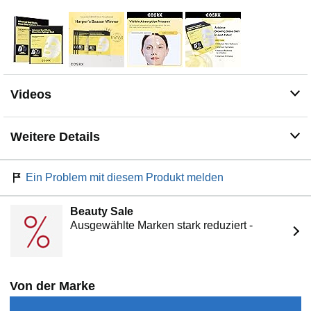
Anwendung: 1. Nach der Reinigung Toner oder Serum
auftragen. 2. Öffnen Sie den Beutel, entfernen Sie die
Folien und legen Sie die Maske auf. 3. Nach 2–3
Stunden oder wenn die Maske transparent wird,
entfernen Sie sie und massieren Sie die restliche
Essenz sanft in Ihr Gesicht ein. Tipp: Tragen Sie die
Gesichtsmaske über Nacht und wachen Sie mit
Videos
strahlender „Glass Skin“ am Morgen auf.
Führen Sie vor der Anwendung im Gesicht einen
Hautverträglichkeitstest am Körper durch. Bei keiner
Weitere Details
Reizung innerhalb von 24 Stunden können Sie die
Maske im Gesicht anwenden. Konsultieren Sie sofort
einen Arzt, falls Reizungen auftreten.
Ein Problem mit diesem Produkt melden
Beauty Sale
Ausgewählte Marken stark reduziert -
Von der Marke