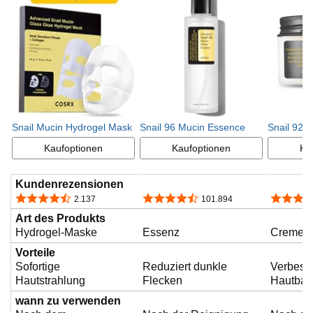
g
e
b
Snail Mucin Hydrogel Mask
Snail 96 Mucin Essence
Snail 92 
Kaufoptionen
Kaufoptionen
Ka
e
Kundenrezensionen
4,4 von 5 Sternen
4,4 von 5 Sternen
4,4 von 
2.137
101.894
n
Art des Produkts
Hydrogel-Maske
Essenz
Creme
Vorteile
Sofortige
Reduziert dunkle
Verbesse
Hautstrahlung
Flecken
Hautbarr
wann zu verwenden