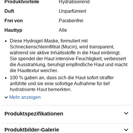
Produktvorteile
Hydratisierend
Duft
Unparfümiert
Frei von
Parabenfrei
Hauttyp
Alle
Diese Hydrogel-Maske, formuliert mit
Schneckenschleimfiltrat (Mucin), wird transparent,
während sie aktive Inhaltsstoffe in die Haut einbringt.
Sie spendet der Haut intensive Feuchtigkeit, verbessert
die Ausstrahlung, beruhigt empfindliche Haut und macht
die Hauttextur weicher.
100 % gaben an, dass sich die Haut sofort straffer
anfühlte und sie eine sofortige Aufnahme für tief
hydratisierte Haut bemerkten.
Hauptinhaltsstoffe: Schneckenschleimfiltrat und
Mehr anzeigen
Niacinamid sorgen für eine strahlende Haut. Adenosin
und 200 Dalton Niedermolekulares Kollagen bieten Anti-
Produktspezifikationen
Aging-Vorteile. Hyaluronsäure, Panthenol und Ceramide
sorgen für tiefe Feuchtigkeitszufuhr, und schließlich
beruhigen Betaine und Allantoin die Haut.
Produktbilder-Galerie