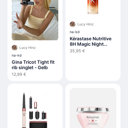
Lucy Hinz
na-kd
Kérastase Nutritive
8H Magic Night
Lucy Hinz
Serum
35,95 €
na-kd
Gina Tricot Tight fit
rib singlet - Gelb
12,99 €