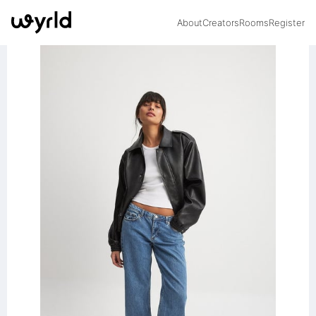
About
Creators
Rooms
Register