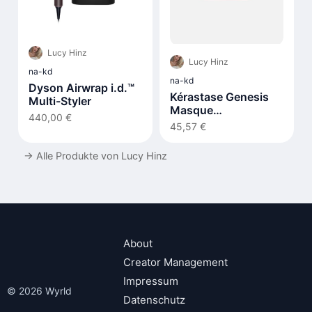
Lucy Hinz
Lucy Hinz
na-kd
na-kd
Dyson Airwrap i.d.™
Kérastase Genesis
Multi-Styler
Masque
440,00 €
Reconstituant 200ml
45,57 €
→
Alle Produkte von Lucy Hinz
About
Creator Management
Impressum
© 2026 Wyrld
Datenschutz