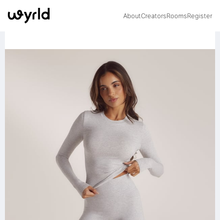
About
Creators
Rooms
Register