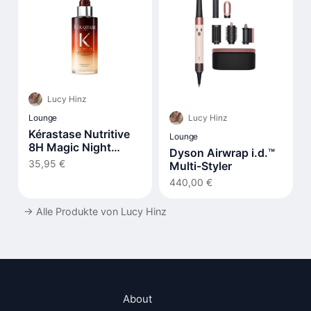
Lucy Hinz
Lucy Hinz
Lounge
Kérastase Nutritive
Lounge
8H Magic Night
Dyson Airwrap i.d.™
Serum
35,95 €
Multi-Styler
440,00 €
→
Alle Produkte von Lucy Hinz
About