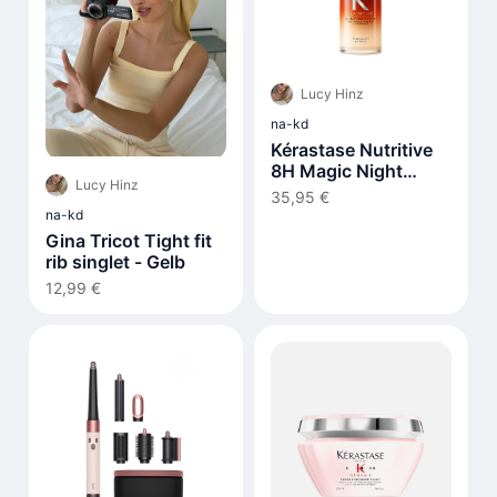
Lucy Hinz
na-kd
Kérastase Nutritive
8H Magic Night
Lucy Hinz
Serum
35,95 €
na-kd
Gina Tricot Tight fit
rib singlet - Gelb
12,99 €