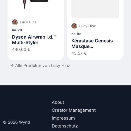
Lucy Hinz
Lucy Hinz
na-kd
na-kd
Dyson Airwrap i.d.™
Kérastase Genesis
Multi-Styler
Masque
440,00 €
Reconstituant 200ml
45,57 €
→
Alle Produkte von Lucy Hinz
About
Creator Management
Impressum
© 2026 Wyrld
Datenschutz