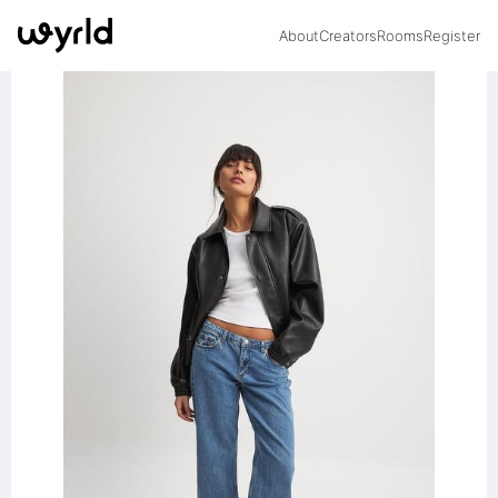
About
Creators
Rooms
Register