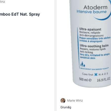
irtz
mboo EdT Nat. Spray
Marie Wirtz
Grundig