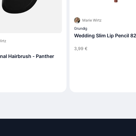
Marie Wirtz
Grundig
Wedding Slim Lip Pencil 8
irtz
3,99 €
nal Hairbrush - Panther