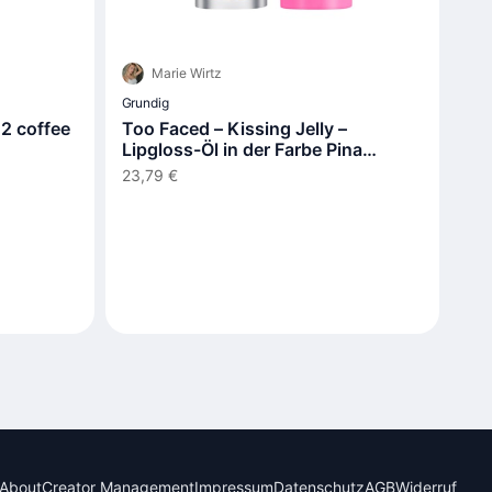
Marie Wirtz
Grundig
22 coffee
Too Faced – Kissing Jelly –
Lipgloss-Öl in der Farbe Pina
Colada
23,79 €
About
Creator Management
Impressum
Datenschutz
AGB
Widerruf