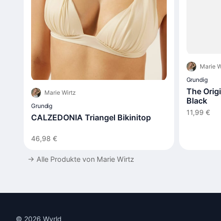
Marie W
Grundig
The Origi
Marie Wirtz
Black
Grundig
11,99 €
CALZEDONIA Triangel Bikinitop
46,98 €
→
Alle Produkte von Marie Wirtz
© 2026 Wyrld