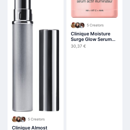
5 Creators
Clinique Moisture
Surge Glow Serum
30 ml
30,37 €
5 Creators
Clinique Almost