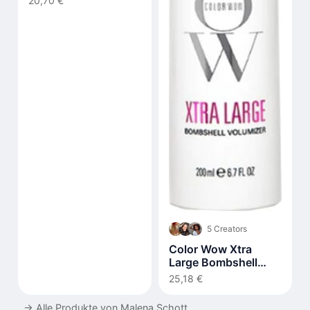
20,70 €
5 Creators
Color Wow Xtra
Large Bombshell
Volumizer 200 ml
25,18 €
→
Alle Produkte von Malena Schott