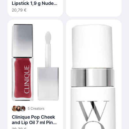
Lipstick 1,9 g Nude
Honey
20,79 €
5 Creators
Clinique Pop Cheek
and Lip Oil 7 ml Pink
Honey