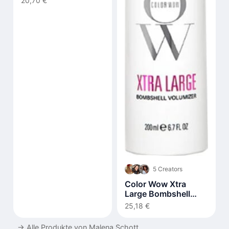
20,70 €
5 Creators
Color Wow Xtra
Large Bombshell
Volumizer 200 ml
25,18 €
→
Alle Produkte von Malena Schott