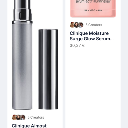
5 Creators
Clinique Moisture
Surge Glow Serum
30 ml
30,37 €
5 Creators
Clinique Almost