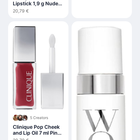
Lipstick 1,9 g Nude
Honey
20,79 €
5 Creators
Clinique Pop Cheek
and Lip Oil 7 ml Pink
Honey