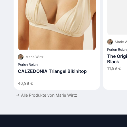
Marie W
Perlen Reich
The Origi
Marie Wirtz
Black
Perlen Reich
11,99 €
CALZEDONIA Triangel Bikinitop
46,98 €
→
Alle Produkte von Marie Wirtz