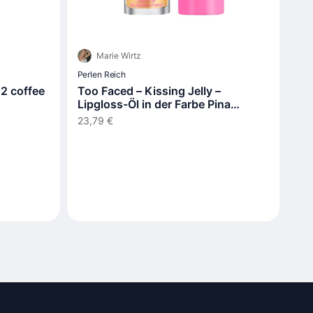
Marie Wirtz
Perlen Reich
22 coffee
Too Faced – Kissing Jelly –
Lipgloss-Öl in der Farbe Pina
Colada
23,79 €