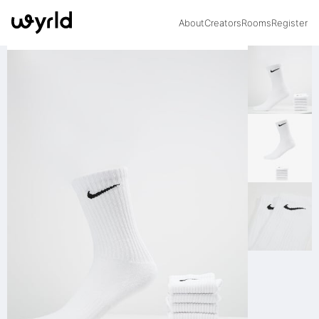
About
Creators
Rooms
Register