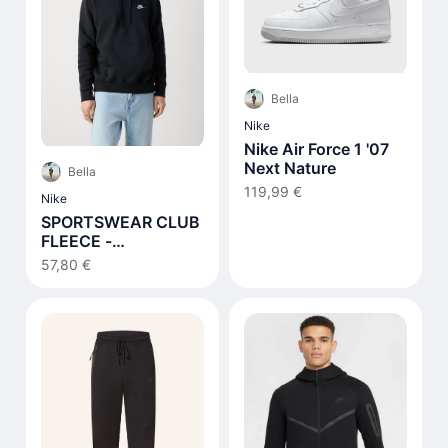
Bella
Nike
Nike Air Force 1 '07
Next Nature
Bella
119,99 €
Nike
SPORTSWEAR CLUB
FLEECE -
Kapuzenpullover -
57,80 €
black/white