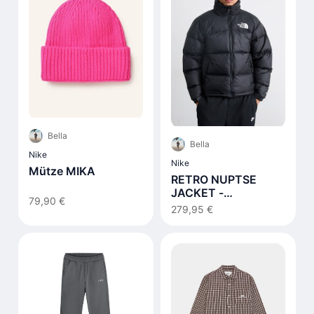
Bella
Bella
Nike
Nike
Mütze MIKA
RETRO NUPTSE
JACKET -
79,90 €
Daunenjacke - black
279,95 €