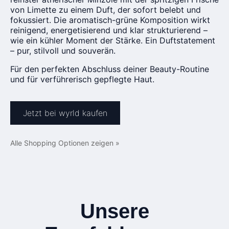
von Limette zu einem Duft, der sofort belebt und
fokussiert. Die aromatisch-grüne Komposition wirkt
reinigend, energetisierend und klar strukturierend –
wie ein kühler Moment der Stärke. Ein Duftstatement
– pur, stilvoll und souverän.
Für den perfekten Abschluss deiner Beauty-Routine
und für verführerisch gepflegte Haut.
Jetzt bei wyrld kaufen
Alle Shopping Optionen zeigen »
Unsere