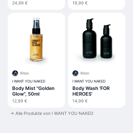
24,99 €
19,99 €
Riton
Riton
I WANT YOU NAKED
I WANT YOU NAKED
Body Mist ''Golden
Body Wash 'FOR
Glow'', 50ml
HEROES'
12,99 €
14,99 €
→
Alle Produkte von I WANT YOU NAKED