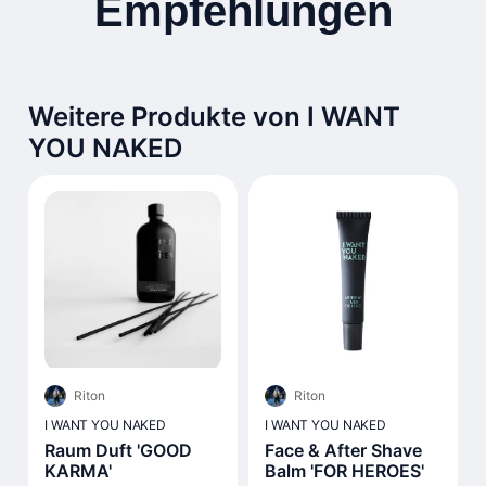
Empfehlungen
Weitere Produkte von I WANT
YOU NAKED
Riton
Riton
I WANT YOU NAKED
I WANT YOU NAKED
Raum Duft 'GOOD
Face & After Shave
KARMA'
Balm 'FOR HEROES'