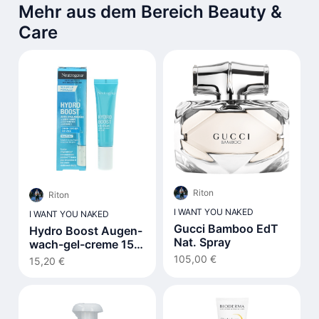
Mehr aus dem Bereich Beauty &
Care
Riton
Riton
I WANT YOU NAKED
I WANT YOU NAKED
Gucci Bamboo EdT
Hydro Boost Augen-
Nat. Spray
wach-gel-creme 15
ml
105,00 €
15,20 €