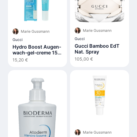
Marie Gussmann
Marie Gussmann
Gucci
Gucci
Gucci Bamboo EdT
Hydro Boost Augen-
Nat. Spray
wach-gel-creme 15
ml
105,00 €
15,20 €
Marie Gussmann