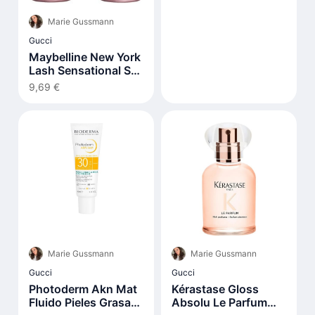
Marie Gussmann
Gucci
Maybelline New York
Lash Sensational Sky
High Very Black
9,69 €
Mascara 7,2ml
Marie Gussmann
Marie Gussmann
Gucci
Gucci
Photoderm Akn Mat
Kérastase Gloss
Fluido Pieles Grasas
Absolu Le Parfum