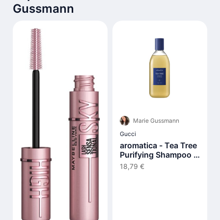
Gussmann
Marie Gussmann
Gucci
aromatica - Tea Tree
Purifying Shampoo -
400ml
18,79 €