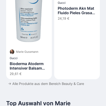
Gucci
Photoderm Akn Mat
Fluido Pieles Grasas
Y Acnéicas Spf30 40
24,19 €
ml
Marie Gussmann
Gucci
Bioderma Atoderm
Intensiver Balsam
500ml
29,61 €
→
Alle Produkte aus dem Bereich Beauty & Care
Top Auswahl von Marie