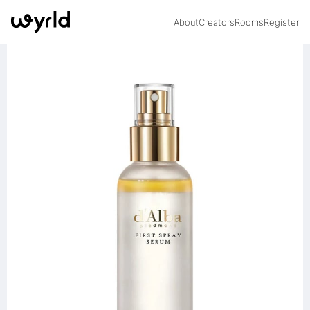
About
Creators
Rooms
Register