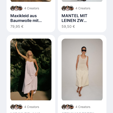
4 Creators
4 Creators
Maxikleid aus
MANTEL MIT
Baumwolle mit
LEINEN ZW
Schnürdetail Weiß
COLLECTION
79,95 €
59,50 €
4 Creators
4 Creators