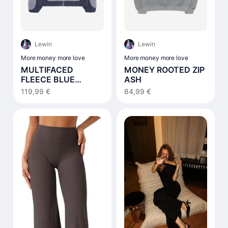
Lewin
Lewin
More money more love
More money more love
MULTIFACED
MONEY ROOTED ZIP
FLEECE BLUE
ASH
NOTES
119,99 €
84,99 €