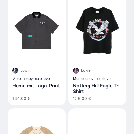
Lewin
Lewin
More money more love
More money more love
Hemd mit Logo-Print
Notting Hill Eagle T-
Shirt
134,00 €
158,00 €