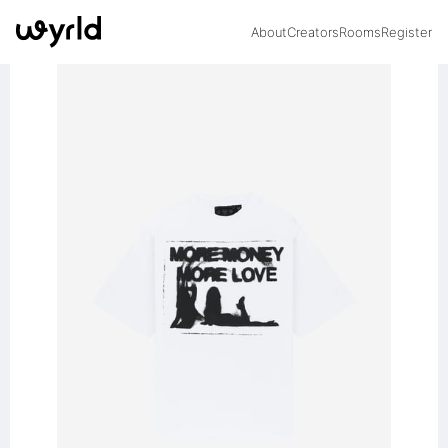
About
Creators
Rooms
Register