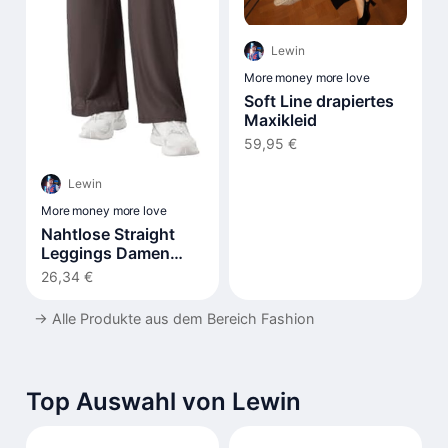
Lewin
More money more love
Soft Line drapiertes
Maxikleid
59,95 €
Lewin
More money more love
Nahtlose Straight
Leggings Damen
Hohe Taille Flared
26,34 €
→
Alle Produkte aus dem Bereich Fashion
Top Auswahl von Lewin