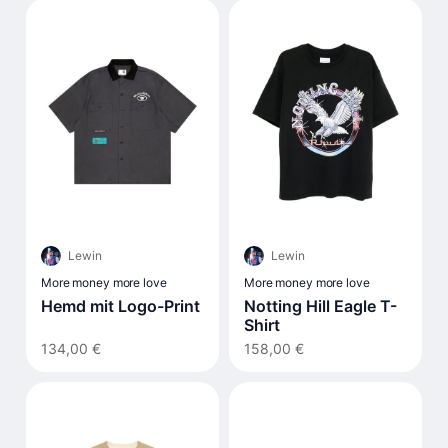
Lewin
Lewin
More money more love
More money more love
Hemd mit Logo-Print
Notting Hill Eagle T-
Shirt
134,00 €
158,00 €