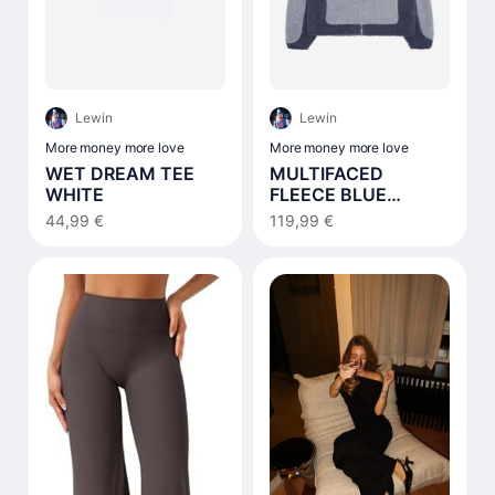
Lewin
Lewin
More money more love
More money more love
WET DREAM TEE
MULTIFACED
WHITE
FLEECE BLUE
NOTES
44,99 €
119,99 €