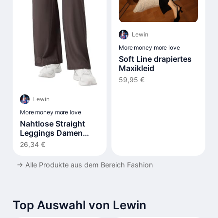
Lewin
More money more love
Soft Line drapiertes
Maxikleid
59,95 €
Lewin
More money more love
Nahtlose Straight
Leggings Damen
Hohe Taille Flared
26,34 €
→
Alle Produkte aus dem Bereich Fashion
Top Auswahl von Lewin