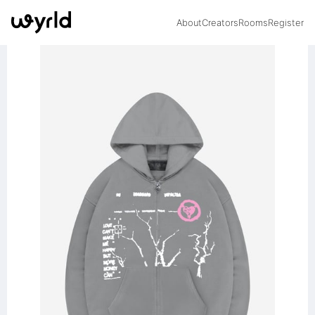
About
Creators
Rooms
Register