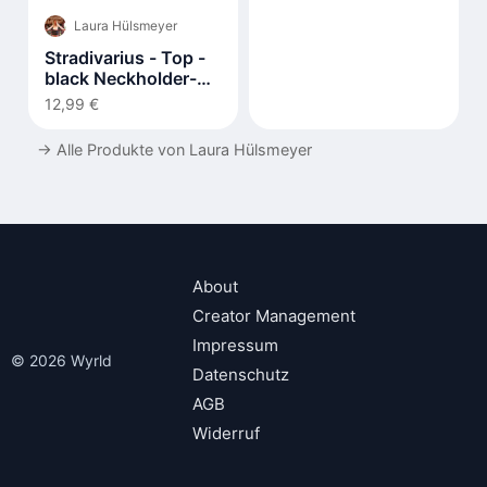
Laura Hülsmeyer
Stradivarius - Top -
black Neckholder-
Shirt
12,99 €
→
Alle Produkte von Laura Hülsmeyer
About
Creator Management
Impressum
© 2026 Wyrld
Datenschutz
AGB
Widerruf