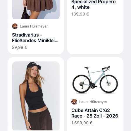
Specialized Propero
4, white
139,90 €
Laura Hülsmeyer
Stradivarius -
Fließendes Minikleid
mit
29,99 €
Rückenschnürung
Laura Hülsmeyer
Cube Attain C:62
Race - 28 Zoll - 2026
1.699,00 €