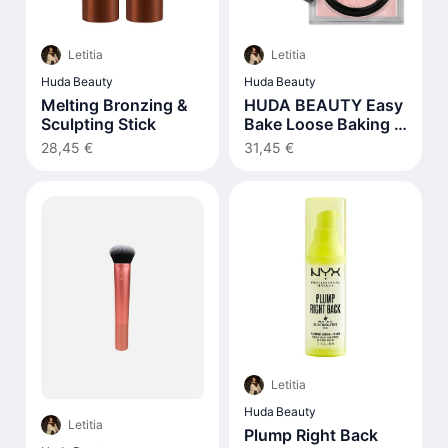
Letitia
Letitia
Huda Beauty
Huda Beauty
Melting Bronzing &
HUDA BEAUTY Easy
Sculpting Stick
Bake Loose Baking &
Setting Powder -
28,45 €
31,45 €
Loser Puder
Letitia
Huda Beauty
Letitia
Plump Right Back