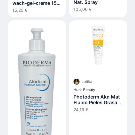
Nat. Spray
wach-gel-creme 15
ml
105,00 €
15,20 €
Letitia
Huda Beauty
Photoderm Akn Mat
Fluido Pieles Grasas
Y Acnéicas Spf30 40
24,19 €
ml