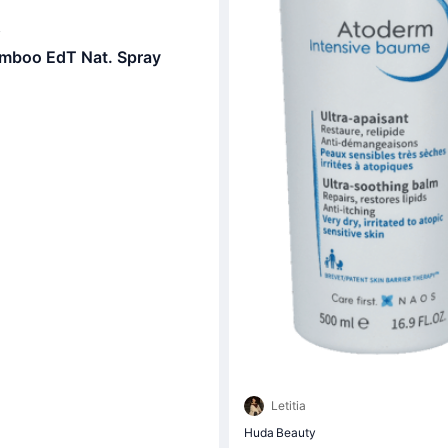
y
mboo EdT Nat. Spray
Letitia
Huda Beauty