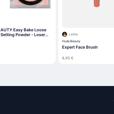
y
AUTY Easy Bake Loose
 Setting Powder - Loser
Letitia
Huda Beauty
Expert Face Brush
8,95 €