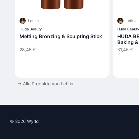
Letitia
Letitia
Huda Beauty
Huda Beaut
Melting Bronzing & Sculpting Stick
HUDA BE
Baking &
Puder
28,45 €
31,45 €
→
Alle Produkte von Letitia
© 2026 Wyrld