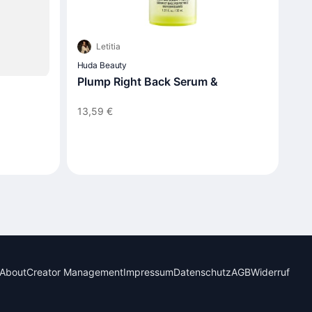
Letitia
Huda Beauty
Plump Right Back Serum &
13,59 €
About
Creator Management
Impressum
Datenschutz
AGB
Widerruf