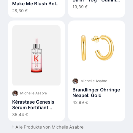
Make Me Blush Bold
Bear (1ea) X Lip
19,39 €
Blurring Blush 5 g 37
28,30 €
Sleeping Mask EX -
Peachy Nude
20g - Berry (1ea)
Michelle Asabre
Brandlinger Ohrringe
Michelle Asabre
Neapel: Gold
Kérastase Genesis
42,99 €
Sérum Fortifiant
Anti-Chute 90ml
35,44 €
→
Alle Produkte von Michelle Asabre