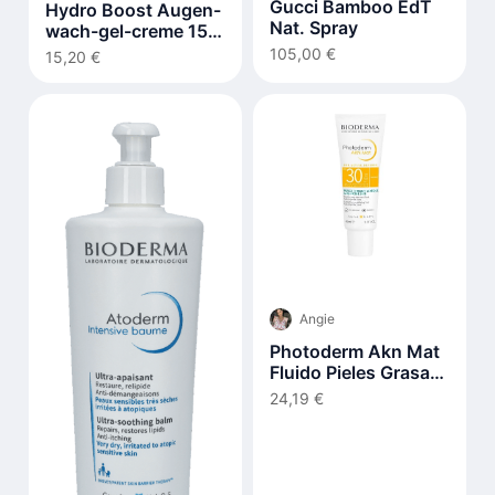
Gucci Bamboo EdT
Hydro Boost Augen-
Nat. Spray
wach-gel-creme 15
ml
105,00 €
15,20 €
Angie
Photoderm Akn Mat
Fluido Pieles Grasas
Y Acnéicas Spf30 40
24,19 €
ml