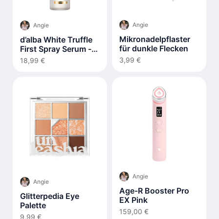
Angie
Angie
Mikronadelpflaster
d’alba White Truffle
für dunkle Flecken
First Spray Serum -
100ml
3,99 €
18,99 €
Angie
Angie
Age-R Booster Pro
Glitterpedia Eye
EX Pink
Palette
159,00 €
9,99 €