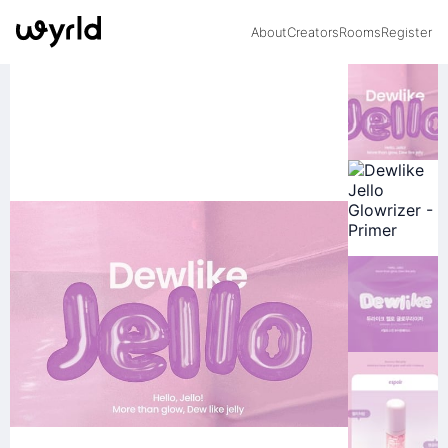
About
Creators
Rooms
Register