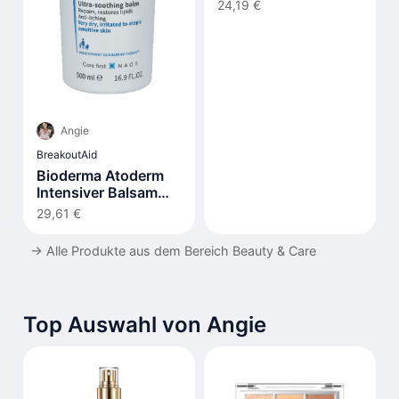
Y Acnéicas Spf30 40
24,19 €
ml
Angie
BreakoutAid
Bioderma Atoderm
Intensiver Balsam
500ml
29,61 €
→
Alle Produkte aus dem Bereich Beauty & Care
Top Auswahl von Angie