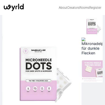
About
Creators
Rooms
Register