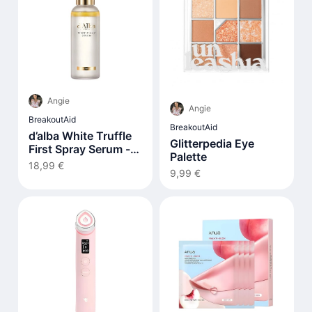
Angie
Angie
BreakoutAid
BreakoutAid
d’alba White Truffle
Glitterpedia Eye
First Spray Serum -
Palette
100ml
18,99 €
9,99 €