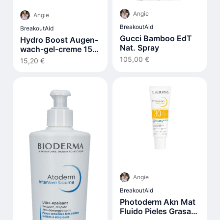
Angie
Angie
BreakoutAid
BreakoutAid
Gucci Bamboo EdT
Hydro Boost Augen-
Nat. Spray
wach-gel-creme 15
ml
105,00 €
15,20 €
Angie
BreakoutAid
Photoderm Akn Mat
Fluido Pieles Grasas