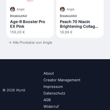
Angie
Angie
BreakoutAid
BreakoutAid
Age-R Booster Pro
Peach 70 Niacin
EX Pink
Brightening Collagen
Mask
159,00 €
18,99 €
→
Alle Produkte von Angie
About
Creator Management
Impressum
© 2026 Wyrld
Datenschutz
AGB
Widerruf