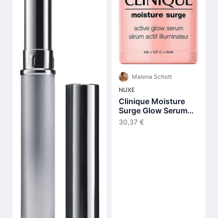
Malena Schott
NUXE
Clinique Moisture
Surge Glow Serum
30 ml
30,37 €