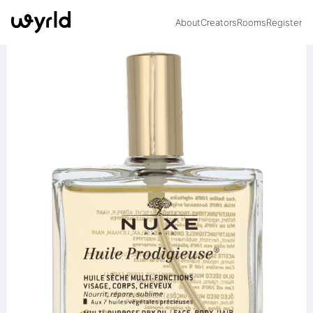
About
Creators
Rooms
Register