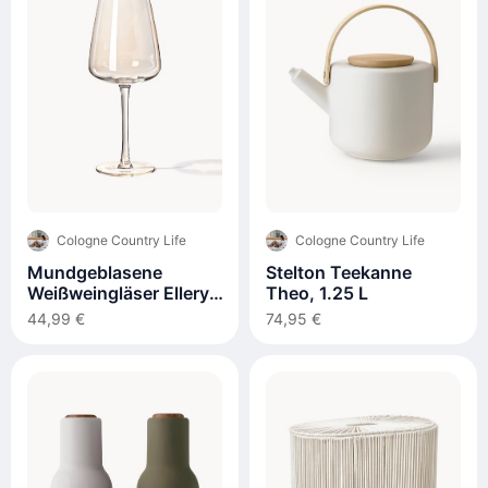
Cologne Country Life
Cologne Country Life
Mundgeblasene
Stelton Teekanne
Weißweingläser Ellery,
Theo, 1.25 L
4er-Set
44,99 €
74,95 €