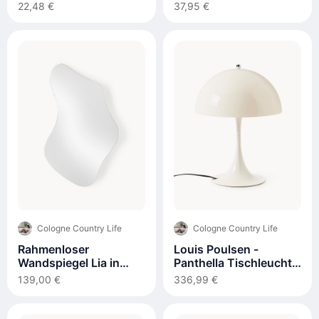
22,48 €
37,95 €
Cologne Country Life
Cologne Country Life
Rahmenloser
Louis Poulsen -
Wandspiegel Lia in
Panthella Tischleuchte
organischer Form
320
139,00 €
336,99 €