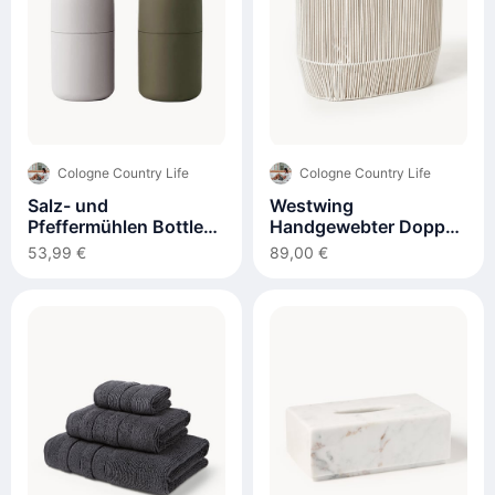
Cologne Country Life
Cologne Country Life
Salz- und
Westwing
Pfeffermühlen Bottle
Handgewebter Doppel-
Grinders mit
Wäschekorb Gabe aus
53,99 €
89,00 €
Walnussholz-Deckeln,
Seil
2er-Set