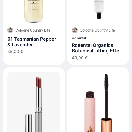
Cologne Country Life
Cologne Country Life
01 Tasmanian Pepper
Rosental
& Lavender
Rosental Organics
Botanical Lifting Effect
35,00 €
Mask
49,90 €