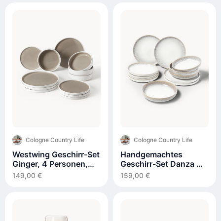
Cologne Country Life
Cologne Country Life
Westwing Geschirr-Set
Handgemachtes
Ginger, 4 Personen,
Geschirr-Set Danza mit
12er-Set
reaktiver Glasur, 4
149,00 €
159,00 €
Personen, 12er-Set