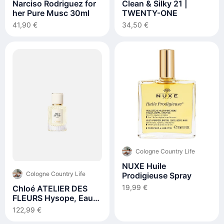
Narciso Rodriguez for
Clean & Silky 21 |
her Pure Musc 30ml
TWENTY-ONE
41,90 €
34,50 €
Cologne Country Life
NUXE Huile
Cologne Country Life
Prodigieuse Spray
19,99 €
Chloé ATELIER DES
FLEURS Hysope, Eau
de Parfum
122,99 €