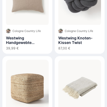
Cologne Country Life
Cologne Country Life
Westwing
Westwing Knoten-
Handgewebte
Kissen Twist
Kissenhülle Terre mit
39,99 €
87,00 €
dekorativer Naht