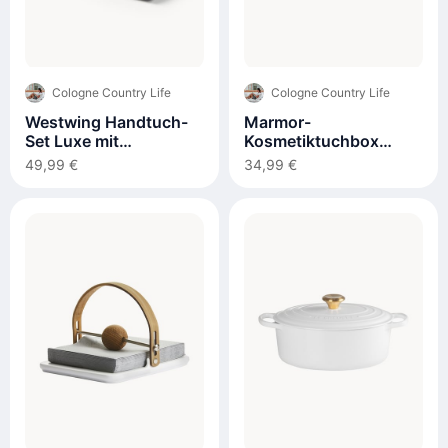
Cologne Country Life
Cologne Country Life
Westwing Handtuch-
Marmor-
Set Luxe mit
Kosmetiktuchbox
Streifenbordüre
Simba
49,99 €
34,99 €