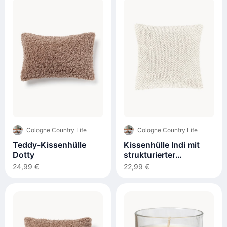
Cologne Country Life
Cologne Country Life
Teddy-Kissenhülle
Kissenhülle Indi mit
Dotty
strukturierter
Oberfläche
24,99 €
22,99 €