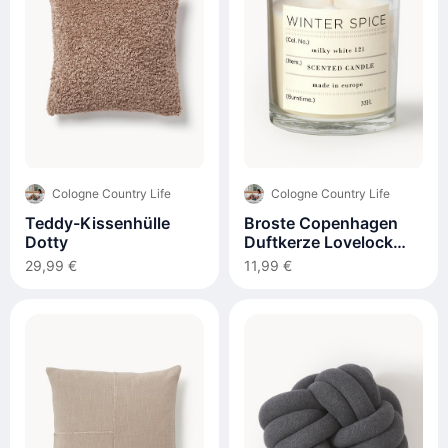
Cologne Country Life
Cologne Country Life
Teddy-Kissenhülle
Broste Copenhagen
Dotty
Duftkerze Lovelock
(Zimt)
29,99 €
11,99 €