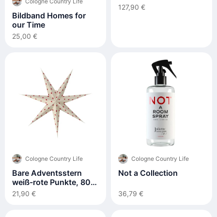
Cologne Country Life
127,90 €
Bildband Homes for
our Time
25,00 €
Cologne Country Life
Cologne Country Life
Bare Adventsstern
Not a Collection
weiß-rote Punkte, 80
cm
21,90 €
36,79 €