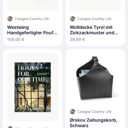
Cologne Country Life
Cologne Country Life
Westwing
Wolldecke Tyrol mit
Handgefertigter Pouf
Zickzackmuster und
Bono aus Jute
Fransen
109,00 €
39,99 €
Cologne Country Life
Ørskov Zeitungskorb,
Schwarz