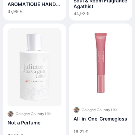
Soul & Room Fragrance
AROMATIQUE HAND
Agathist
WASH
37,99 €
44,92 €
Cologne Country Life
Cologne Country Life
All-in-One-Cremegloss
Not a Perfume
16,21 €