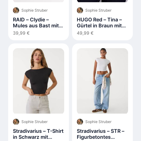
Sophie Struber
Sophie Struber
HUGO Red – Tina –
RAID – Clydie –
Gürtel in Braun mit
Mules aus Bast mit
Leopardenmuster
Kitten-Absatz
49,99 €
39,99 €
Sophie Struber
Sophie Struber
Stradivarius – T-Shirt
Stradivarius – STR –
in Schwarz mit
Figurbetontes