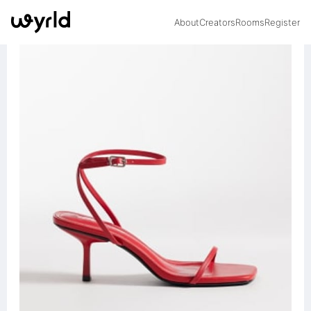
About
Creators
Rooms
Register