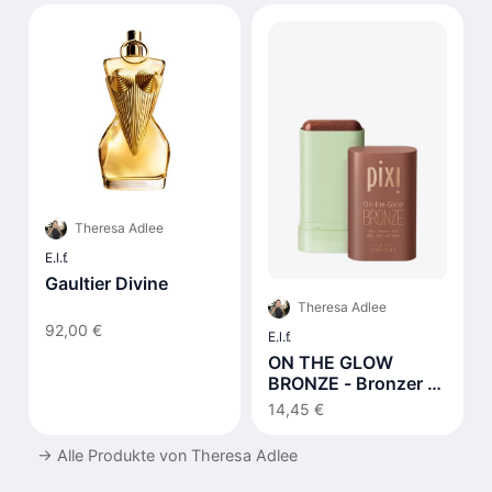
Theresa Adlee
E.l.f.
Gaultier Divine
Theresa Adlee
92,00 €
E.l.f.
ON THE GLOW
BRONZE - Bronzer -
beachglow
14,45 €
→
Alle Produkte von Theresa Adlee