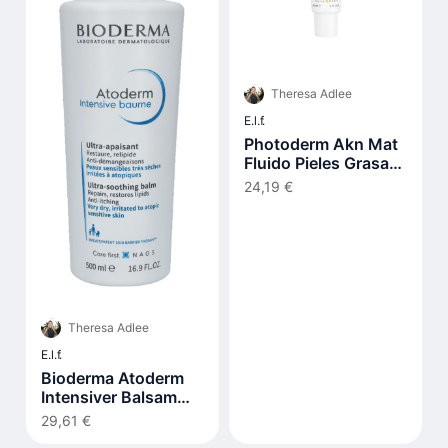
Theresa Adlee
E.l.f.
Photoderm Akn Mat
Fluido Pieles Grasas
Y Acnéicas Spf30 40
24,19 €
ml
Theresa Adlee
E.l.f.
Bioderma Atoderm
Intensiver Balsam
500ml
29,61 €