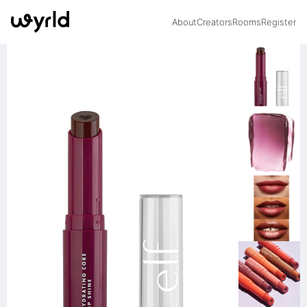
About
Creators
Rooms
Register