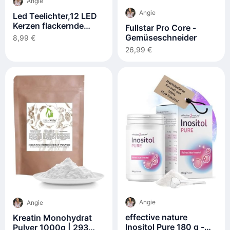
Angie
Angie
Led Teelichter,12 LED
Kerzen flackernde
Fullstar Pro Core -
Flamme
Gemüseschneider
8,99 €
26,99 €
Angie
Angie
effective nature
Kreatin Monohydrat
Inositol Pure 180 g -
Pulver 1000g | 293