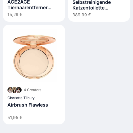
ACE2ACE
Selbstreinigende
Tierhaarentferner
Katzentoilette
Fusselrolle
PURAMAX 2 Premium
15,29 €
389,99 €
4 Creators
Charlotte Tilbury
Airbrush Flawless
51,95 €