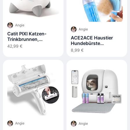
Angie
Angie
Catit PIXI Katzen-
ACE2ACE Haustier
Trinkbrunnen,
Hundebürste
Fließwasserbrunnen
42,99 €
Katzenbürste
8,99 €
Angie
Angie