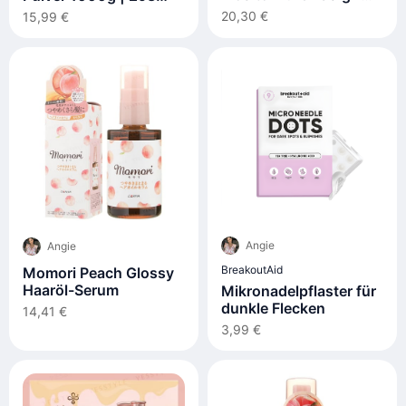
Hochreines Myo-
Portionen -
20,30 €
15,99 €
Inositol Pulver
geschmacklos
Angie
Angie
BreakoutAid
Momori Peach Glossy
Haaröl-Serum
Mikronadelpflaster für
dunkle Flecken
14,41 €
3,99 €