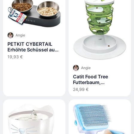
Angie
PETKIT CYBERTAIL
Erhöhte Schüssel aus
Edelstahl
19,93 €
Angie
Catit Food Tree
Futterbaum,
Beschäftigungsspiel
24,99 €
für Katzen