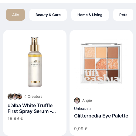
Alle
Beauty & Care
Home & Living
Pets
4 Creators
Angie
d’alba White Truffle
Unleashia
First Spray Serum -
Glitterpedia Eye Palette
100ml
18,99 €
9,99 €