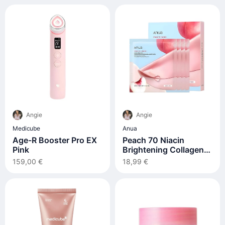
Angie
Angie
Medicube
Anua
Age-R Booster Pro EX
Peach 70 Niacin
Pink
Brightening Collagen
Mask
159,00 €
18,99 €