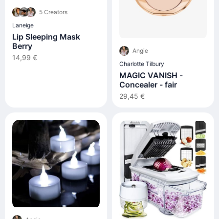
5 Creators
Laneige
Lip Sleeping Mask
Berry
Angie
14,99 €
Charlotte Tilbury
MAGIC VANISH -
Concealer - fair
29,45 €