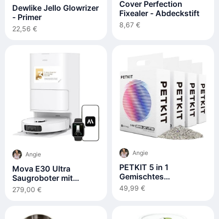
Cover Perfection
Dewlike Jello Glowrizer
Fixealer - Abdeckstift
- Primer
8,67 €
22,56 €
Angie
Angie
PETKIT 5 in 1
Mova E30 Ultra
Gemischtes
Saugroboter mit
Katzenstreu, Spülbar,
Wischfunktion
49,99 €
279,00 €
Geruchsfrei,
Aktivkohle