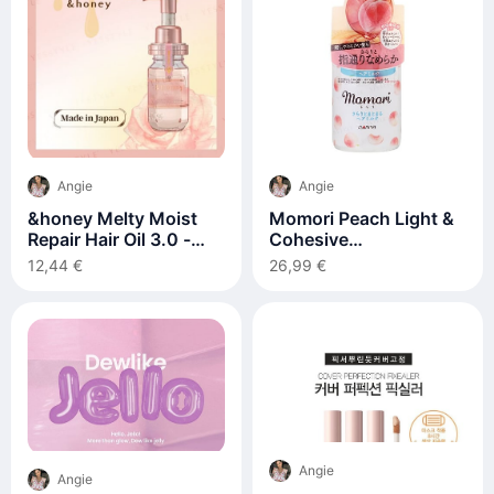
Angie
Angie
&honey Melty Moist
Momori Peach Light &
Repair Hair Oil 3.0 -
Cohesive
Haaröl
Haarpflegemilch
12,44 €
26,99 €
Angie
Angie