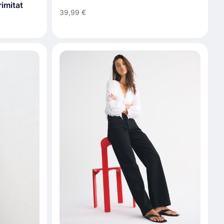
imitat
39,99 €