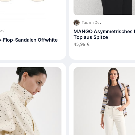
Tasmin Devi
MANGO Asymmetrisches L
evi
Top aus Spitze
ip-Flop-Sandalen Offwhite
45,99 €