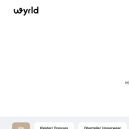
H
Alle
Kleider/ Dresses
Oberteile/ Upperwear