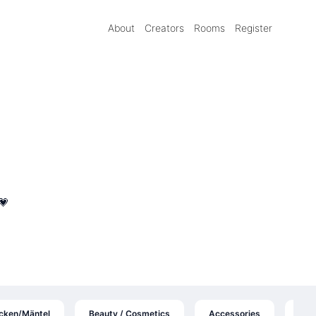
About
Creators
Rooms
Register
💗
cken/Mäntel
Beauty / Cosmetics
Accessories
Pul