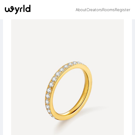
About
Creators
Rooms
Register