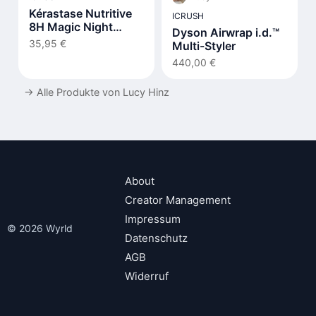
Kérastase Nutritive
ICRUSH
8H Magic Night
Dyson Airwrap i.d.™
Serum
35,95 €
Multi-Styler
440,00 €
→
Alle Produkte von Lucy Hinz
About
Creator Management
Impressum
© 2026 Wyrld
Datenschutz
AGB
Widerruf