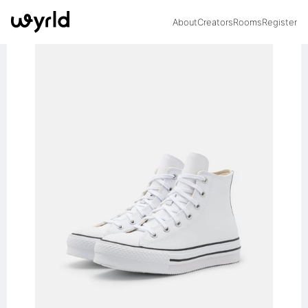
About
Creators
Rooms
Register