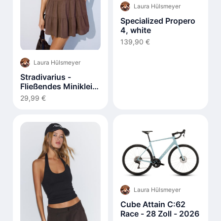
Laura Hülsmeyer
Specialized Propero
4, white
139,90 €
Laura Hülsmeyer
Stradivarius -
Fließendes Minikleid
mit
29,99 €
Rückenschnürung
Laura Hülsmeyer
Cube Attain C:62
Race - 28 Zoll - 2026