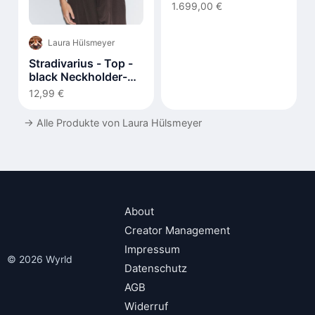
1.699,00 €
Laura Hülsmeyer
Stradivarius - Top -
black Neckholder-
Shirt
12,99 €
→
Alle Produkte von Laura Hülsmeyer
About
Creator Management
Impressum
© 2026 Wyrld
Datenschutz
AGB
Widerruf