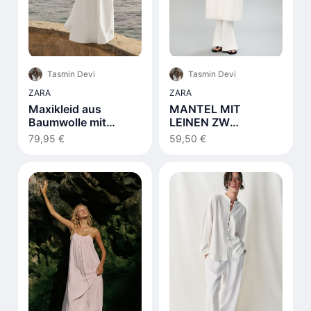
Tasmin Devi
Tasmin Devi
ZARA
ZARA
Maxikleid aus
MANTEL MIT
Baumwolle mit
LEINEN ZW
Schnürdetail Weiß
COLLECTION
79,95 €
59,50 €