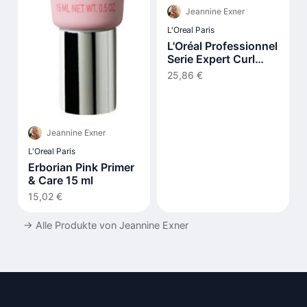
Jeannine Exner
L'Oreal Paris
L'Oréal Professionnel
Serie Expert Curl
Expression Long
25,86 €
Lasting Intensive
Leave-In Moisturizer
200ml
Jeannine Exner
L'Oreal Paris
Erborian Pink Primer
& Care 15 ml
15,02 €
→
Alle Produkte von Jeannine Exner