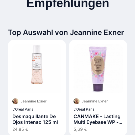
Empfehlungen
Top Auswahl von Jeannine Exner
Jeannine Exner
Jeannine Exner
L'Oreal Paris
L'Oreal Paris
Desmaquillante De
CANMAKE - Lasting
Ojos Intenso 125 ml
Multi Eyebase WP -
8g - Frosty Clear
24,85 €
5,69 €