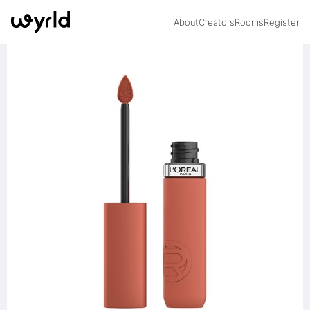
About
Creators
Rooms
Register