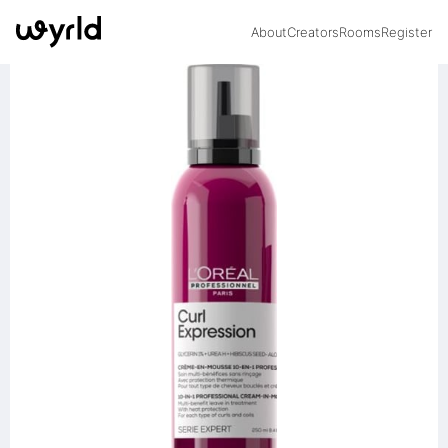
About
Creators
Rooms
Register