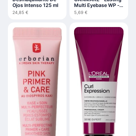
Ojos Intenso 125 ml
Multi Eyebase WP -
8g - Frosty Clear
24,85 €
5,69 €