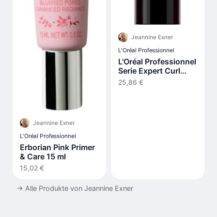
Jeannine Exner
L'Oréal Professionnel
L'Oréal Professionnel
Serie Expert Curl
Expression Long
25,86 €
Lasting Intensive
Leave-In Moisturizer
200ml
Jeannine Exner
L'Oréal Professionnel
Erborian Pink Primer
& Care 15 ml
15,02 €
→
Alle Produkte von Jeannine Exner