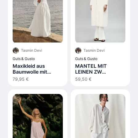
Tasmin Devi
Tasmin Devi
Guts & Gusto
Guts & Gusto
Maxikleid aus
MANTEL MIT
Baumwolle mit
LEINEN ZW
Schnürdetail Weiß
COLLECTION
79,95 €
59,50 €