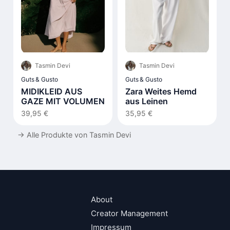
Tasmin Devi
Tasmin Devi
Guts & Gusto
Guts & Gusto
MIDIKLEID AUS
Zara Weites Hemd
GAZE MIT VOLUMEN
aus Leinen
39,95 €
35,95 €
→
Alle Produkte von Tasmin Devi
About
Creator Management
Impressum