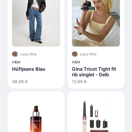
Lucy Hinz
Lucy Hinz
H&M
H&M
Hüftjeans Blau
Gina Tricot Tight fit
rib singlet - Gelb
48,96 €
12,99 €