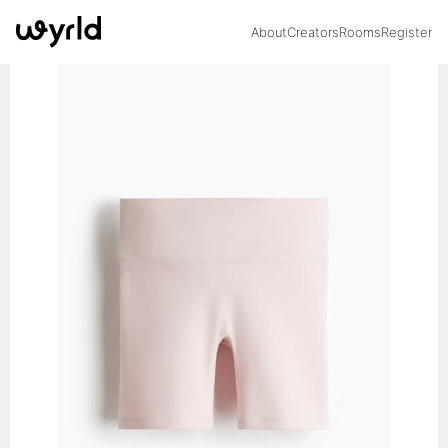
About
Creators
Rooms
Register