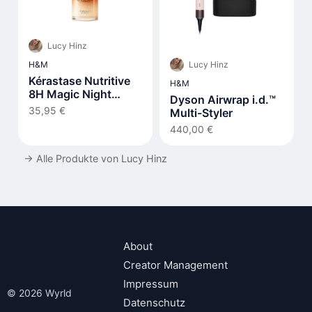
Lucy Hinz
Lucy Hinz
H&M
Kérastase Nutritive
H&M
8H Magic Night
Dyson Airwrap i.d.™
Serum
35,95 €
Multi-Styler
440,00 €
→
Alle Produkte von Lucy Hinz
About
Creator Management
Impressum
© 2026 Wyrld
Datenschutz