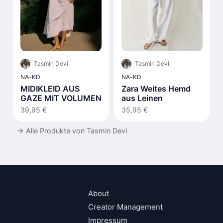
Tasmin Devi
Tasmin Devi
NA-KD
NA-KD
MIDIKLEID AUS
Zara Weites Hemd
GAZE MIT VOLUMEN
aus Leinen
39,95 €
35,95 €
→
Alle Produkte von Tasmin Devi
About
Creator Management
Impressum