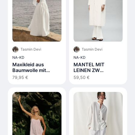
Tasmin Devi
Tasmin Devi
NA-KD
NA-KD
Maxikleid aus
MANTEL MIT
Baumwolle mit
LEINEN ZW
Schnürdetail Weiß
COLLECTION
79,95 €
59,50 €