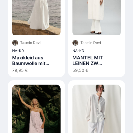
Tasmin Devi
Tasmin Devi
NA-KD
NA-KD
Maxikleid aus
MANTEL MIT
Baumwolle mit
LEINEN ZW
Schnürdetail Weiß
COLLECTION
79,95 €
59,50 €