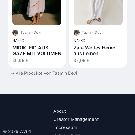
Tasmin Devi
Tasmin Devi
NA-KD
NA-KD
MIDIKLEID AUS
Zara Weites Hemd
GAZE MIT VOLUMEN
aus Leinen
39,95 €
35,95 €
→
Alle Produkte von Tasmin Devi
About
Creator Management
Impressum
© 2026 Wyrld