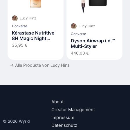
Lucy Hinz
Lucy Hinz
Converse
Kérastase Nutritive
Converse
8H Magic Night
Dyson Airwrap i.d.™
Serum
35,95 €
Multi-Styler
440,00 €
→
Alle Produkte von Lucy Hinz
About
Creator Management
Impressum
© 2026 Wyrld
Datenschutz