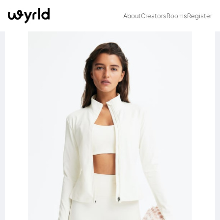
About
Creators
Rooms
Register