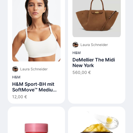
Laura Schneider
H&M
DeMellier The Midi
New York
Laura Schneider
560,00 €
H&M
H&M Sport-BH mit
SoftMove™ Medium
Support
12,00 €