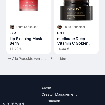
Laura Schneider
Laura Schneider
H&M
H&M
Lip Sleeping Mask
medicube Deep
Berry
Vitamin C Golden
Capsule Face
14,99 €
18,90 €
Moisturizer
→
Alle Produkte von Laura Schneider
About
Creator Management
Impressum
© 2026 Wyrld