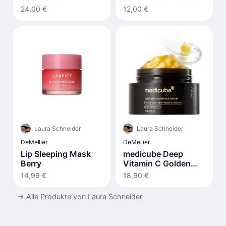
Support
24,00 €
12,00 €
Laura Schneider
Laura Schneider
DeMellier
DeMellier
Lip Sleeping Mask
medicube Deep
Berry
Vitamin C Golden
Capsule Face
14,99 €
18,90 €
Moisturizer
→
Alle Produkte von Laura Schneider