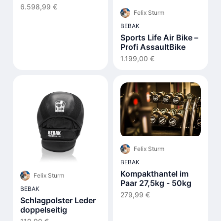
6.598,99 €
Felix Sturm
BEBAK
Sports Life Air Bike –
Profi AssaultBike
1.199,00 €
Felix Sturm
BEBAK
Kompakthantel im
Felix Sturm
Paar 27,5kg - 50kg
BEBAK
279,99 €
Schlagpolster Leder
doppelseitig