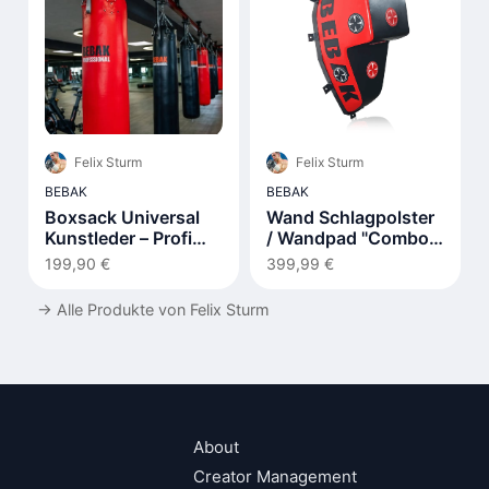
Felix Sturm
Felix Sturm
BEBAK
BEBAK
Boxsack Universal
Wand Schlagpolster
Kunstleder – Profi
/ Wandpad "Combo
Training - Rot
King"
199,90 €
399,99 €
→
Alle Produkte von Felix Sturm
About
Creator Management