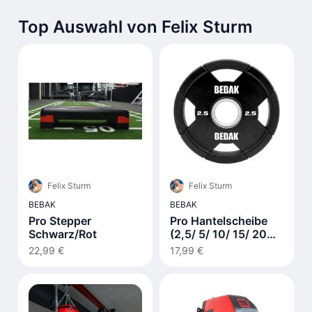
Top Auswahl von Felix Sturm
Felix Sturm
Felix Sturm
BEBAK
BEBAK
Pro Stepper
Pro Hantelscheibe
Schwarz/Rot
(2,5/ 5/ 10/ 15/ 20
kg)
22,99 €
17,99 €