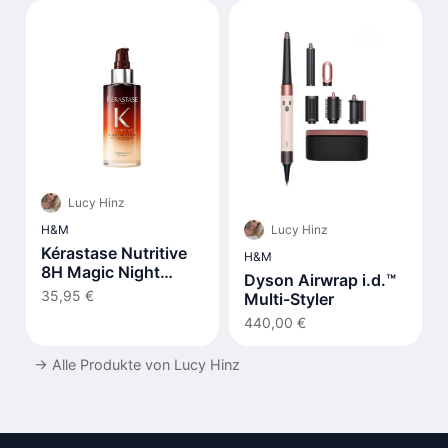
Lucy Hinz
Lucy Hinz
H&M
Kérastase Nutritive
H&M
8H Magic Night
Dyson Airwrap i.d.™
Serum
35,95 €
Multi-Styler
440,00 €
→
Alle Produkte von Lucy Hinz