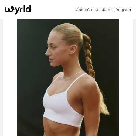
About
Creators
Rooms
Register