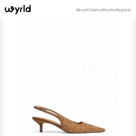
About
Creators
Rooms
Register