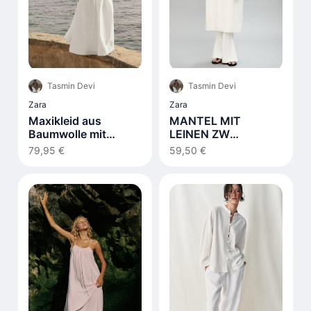
Tasmin Devi
Tasmin Devi
Zara
Zara
Maxikleid aus
MANTEL MIT
Baumwolle mit
LEINEN ZW
Schnürdetail Weiß
COLLECTION
79,95 €
59,50 €