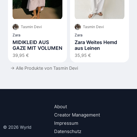
Tasmin Devi
Tasmin Devi
Zara
Zara
MIDIKLEID AUS
Zara Weites Hemd
GAZE MIT VOLUMEN
aus Leinen
39,95 €
35,95 €
→
Alle Produkte von Tasmin Devi
About
Creator Management
Impressum
© 2026 Wyrld
Datenschutz