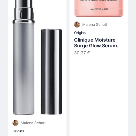
Malena Schott
Origins
Clinique Moisture
Surge Glow Serum
30 ml
30,37 €
Malena Schott
Origins