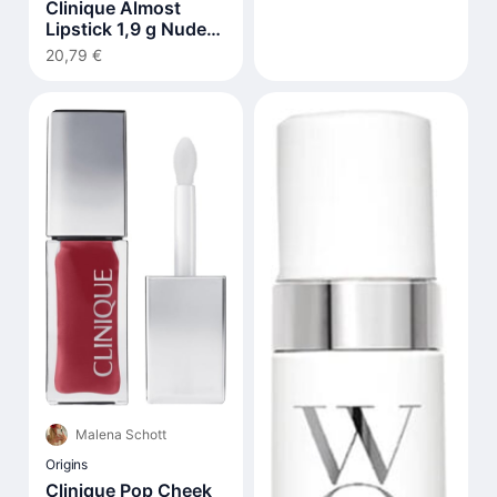
Clinique Almost
Lipstick 1,9 g Nude
Honey
20,79 €
Malena Schott
Origins
Clinique Pop Cheek