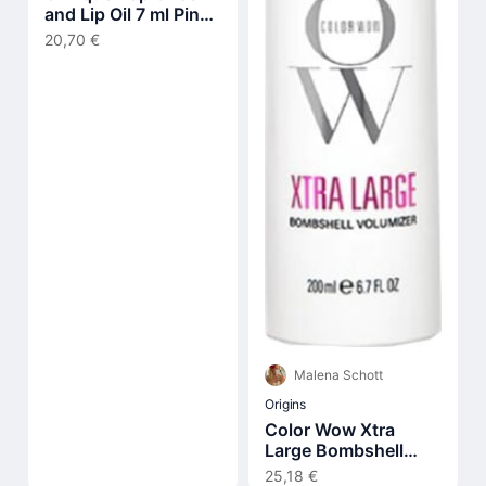
and Lip Oil 7 ml Pink
Honey
20,70 €
Malena Schott
Origins
Color Wow Xtra
Large Bombshell
Volumizer 200 ml
25,18 €