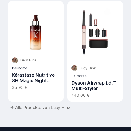
Lucy Hinz
Lucy Hinz
Pairadize
Kérastase Nutritive
Pairadize
8H Magic Night
Dyson Airwrap i.d.™
Serum
35,95 €
Multi-Styler
440,00 €
→
Alle Produkte von Lucy Hinz