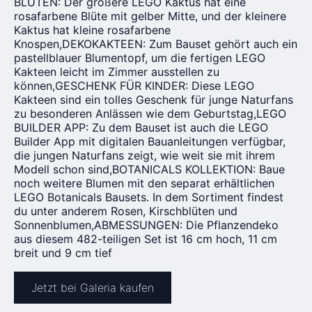
BLÜTEN: Der größere LEGO Kaktus hat eine
rosafarbene Blüte mit gelber Mitte, und der kleinere
Kaktus hat kleine rosafarbene
Knospen,DEKOKAKTEEN: Zum Bauset gehört auch ein
pastellblauer Blumentopf, um die fertigen LEGO
Kakteen leicht im Zimmer ausstellen zu
können,GESCHENK FÜR KINDER: Diese LEGO
Kakteen sind ein tolles Geschenk für junge Naturfans
zu besonderen Anlässen wie dem Geburtstag,LEGO
BUILDER APP: Zu dem Bauset ist auch die LEGO
Builder App mit digitalen Bauanleitungen verfügbar,
die jungen Naturfans zeigt, wie weit sie mit ihrem
Modell schon sind,BOTANICALS KOLLEKTION: Baue
noch weitere Blumen mit den separat erhältlichen
LEGO Botanicals Bausets. In dem Sortiment findest
du unter anderem Rosen, Kirschblüten und
Sonnenblumen,ABMESSUNGEN: Die Pflanzendeko
aus diesem 482-teiligen Set ist 16 cm hoch, 11 cm
breit und 9 cm tief
Jetzt bei Galeria kaufen