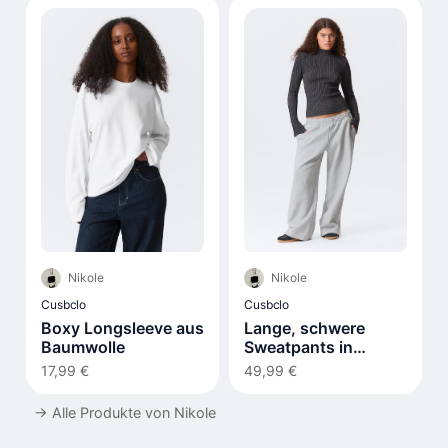
Nikole
Nikole
Cusbclo
Cusbclo
Boxy Longsleeve aus
Lange, schwere
Baumwolle
Sweatpants in
lockerer Passform
17,99 €
49,99 €
→
Alle Produkte von Nikole