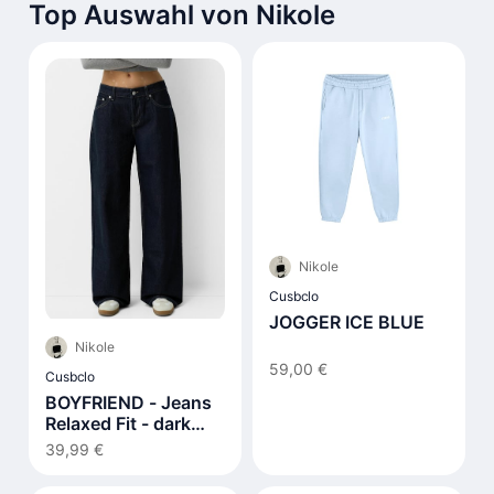
Top Auswahl von Nikole
Nikole
Cusbclo
JOGGER ICE BLUE
Nikole
59,00 €
Cusbclo
BOYFRIEND - Jeans
Relaxed Fit - dark
blue
39,99 €