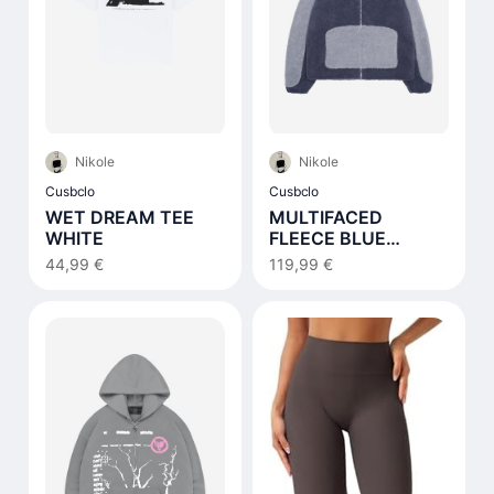
Nikole
Nikole
Cusbclo
Cusbclo
WET DREAM TEE
MULTIFACED
WHITE
FLEECE BLUE
NOTES
44,99 €
119,99 €