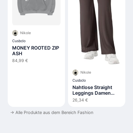
Nikole
Cusbclo
MONEY ROOTED ZIP
ASH
84,99 €
Nikole
Cusbclo
Nahtlose Straight
Leggings Damen
Hohe Taille Flared
26,34 €
→
Alle Produkte aus dem Bereich Fashion