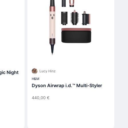
Lucy Hinz
gic Night
H&M
Dyson Airwrap i.d.™ Multi-Styler
440,00 €