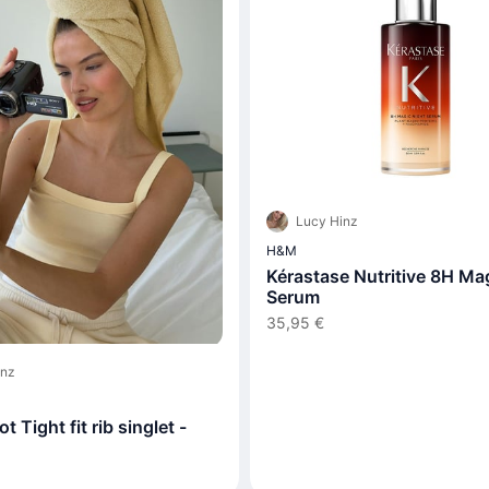
Lucy Hinz
H&M
Kérastase Nutritive 8H Ma
Serum
35,95 €
inz
t Tight fit rib singlet -