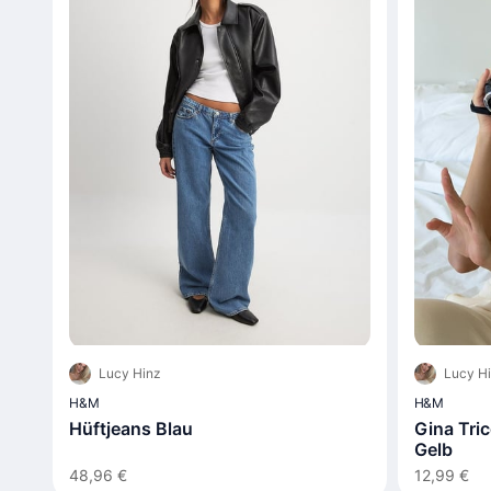
Lucy Hinz
Lucy H
H&M
H&M
Hüftjeans Blau
Gina Trico
Gelb
48,96 €
12,99 €