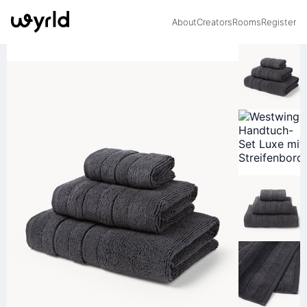
About
Creators
Rooms
Register