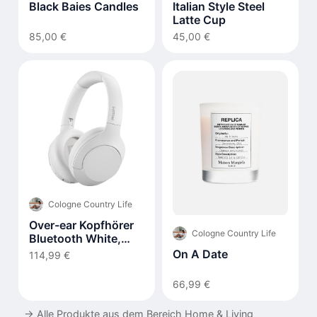
Black Baies Candles
Italian Style Steel
Latte Cup
85,00 €
45,00 €
Cologne Country Life
Over-ear Kopfhörer
Cologne Country Life
Bluetooth White,
TAH8506WT/00
On A Date
114,99 €
66,99 €
→
Alle Produkte aus dem Bereich Home & Living