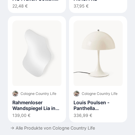
290g
22,48 €
37,95 €
Cologne Country Life
Cologne Country Life
Rahmenloser
Louis Poulsen -
Wandspiegel Lia in
Panthella
organischer Form
Tischleuchte 320
139,00 €
336,99 €
→
Alle Produkte von Cologne Country Life