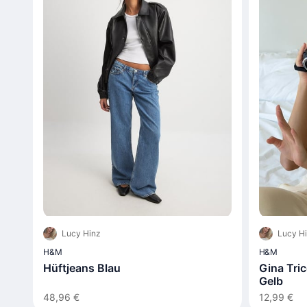
Lucy Hinz
Lucy H
H&M
H&M
Hüftjeans Blau
Gina Trico
Gelb
48,96 €
12,99 €