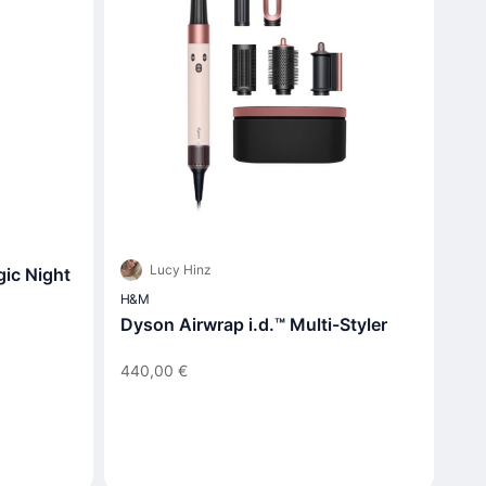
Lucy Hinz
gic Night
H&M
Dyson Airwrap i.d.™ Multi-Styler
440,00 €