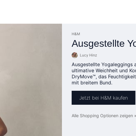
H&M
Ausgestellte Y
Lucy Hinz
Ausgestellte Yogaleggings 
ultimative Weichheit und Ko
DryMove™, das Feuchtigkeit
mit breitem Bund.
Jetzt bei H&M kaufen
Alle Shopping Optionen zeigen 