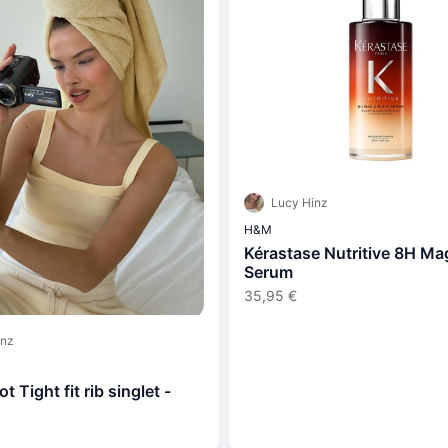
Lucy Hinz
H&M
Kérastase Nutritive 8H Ma
Serum
35,95 €
inz
t Tight fit rib singlet -