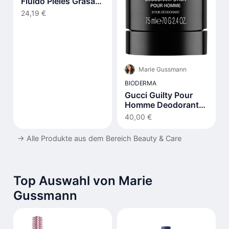
Fluido Pieles Grasas
Y Acnéicas Spf30 40
24,19 €
ml
Marie Gussmann
BIODERMA
Gucci Guilty Pour
Homme Deodorant
Stick
40,00 €
→
Alle Produkte aus dem Bereich Beauty & Care
Top Auswahl von Marie
Gussmann