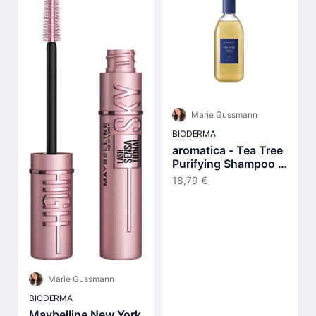
Marie Gussmann
BIODERMA
aromatica - Tea Tree
Purifying Shampoo -
400ml
18,79 €
Marie Gussmann
BIODERMA
Maybelline New York