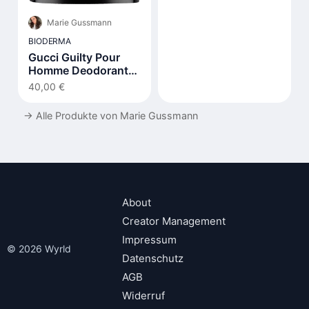
Marie Gussmann
BIODERMA
Gucci Guilty Pour
Homme Deodorant
Stick
40,00 €
→
Alle Produkte von Marie Gussmann
About
Creator Management
Impressum
© 2026 Wyrld
Datenschutz
AGB
Widerruf