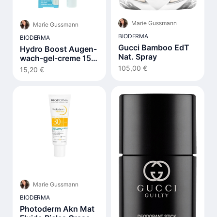
Marie Gussmann
Marie Gussmann
BIODERMA
BIODERMA
Gucci Bamboo EdT
Hydro Boost Augen-
Nat. Spray
wach-gel-creme 15
ml
105,00 €
15,20 €
Marie Gussmann
BIODERMA
Photoderm Akn Mat