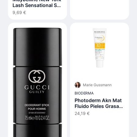
Lash Sensational Sky
High Very Black
9,69 €
Mascara 7,2ml
Marie Gussmann
BIODERMA
Photoderm Akn Mat
Fluido Pieles Grasas
Y Acnéicas Spf30 40
24,19 €
ml